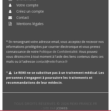
Votre compte
Créez un compte
Contact
Mentions légales
* En renseignant votre adresse email, vous acceptez de recevoir nos
informations privilégiées par courrier électronique et vous prenez
connaissance de notre
Politique de Confidentialité
. Vous pouvez
vous désinscrire à tout moment à l'aide des liens contenus dans ces
mails ou à l'adresse
contact@reiki-france.fr
*
Le REIKI ne se substitue pas à un traitement médical. Les
personnes s’engagent à poursuivre les traitements et
recommandations de leur médecin.
TOUS DROITS RÉSERVÉS © 2026 REIKI-FRANCE.FR
- SITE PAR
JCDWEB
-